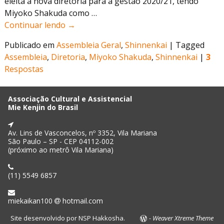
eleita a nova diretoria para a gestão 2020/21, tendo
Miyoko Shakuda como
…
Continuar lendo →
Publicado em
Assembleia Geral
,
Shinnenkai
|
Tagged
Assembleia
,
Diretoria
,
Miyoko Shakuda
,
Shinnenkai
|
3
Respostas
Associação Cultural e Assistencial
Mie Kenjin do Brasil
Av. Lins de Vasconcelos, nº 3352, Vila Mariana
São Paulo – SP - CEP 04112-002
(próximo ao metrô Vila Mariana)
(11) 5549 6857
miekaikan100
hotmail.com
Site desenvolvido por
NSP Hakkosha
.
-
Weaver Xtreme Theme