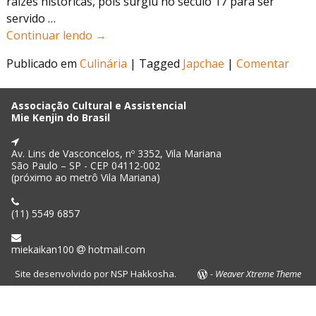
raízes históricas, pois surgiu no século 17 para ser
servido
…
Continuar lendo →
Publicado em
Culinária
|
Tagged
Japchae
|
Comentar
Associação Cultural e Assistencial
Mie Kenjin do Brasil
Av. Lins de Vasconcelos, nº 3352, Vila Mariana
São Paulo – SP - CEP 04112-002
(próximo ao metrô Vila Mariana)
(11) 5549 6857
miekaikan100
hotmail.com
Site desenvolvido por
NSP Hakkosha
.
-
Weaver Xtreme Theme